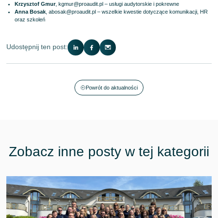
Krzysztof Gmur
,
kgmur@proaudit.pl
– usługi audytorskie i pokrewne
Anna Bosak
,
abosak@proaudit.pl
– wszelkie kwestie dotyczące komunikacji, HR
oraz szkoleń
Udostępnij ten post:
Powrót do aktualności
Zobacz inne posty w tej kategorii