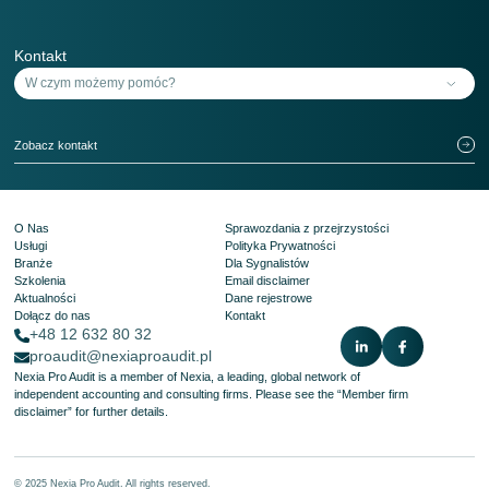
Kontakt
Zobacz kontakt
O Nas
Sprawozdania z przejrzystości
Usługi
Polityka Prywatności
Branże
Dla Sygnalistów
Szkolenia
Email disclaimer
Aktualności
Dane rejestrowe
Dołącz do nas
Kontakt
+48 12 632 80 32
proaudit@nexiaproaudit.pl
Nexia Pro Audit is a member of Nexia, a leading, global network of
independent accounting and consulting firms. Please see the
“Member firm
disclaimer”
for further details.
© 2025 Nexia Pro Audit. All rights reserved.