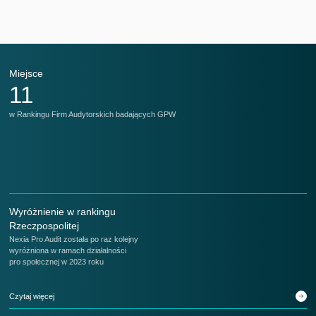
Miejsce
M
11
w Rankingu Firm Audytorskich badających GPW
w 
Wyróżnienie w rankingu
Rzeczpospolitej
Nexia Pro Audit została po raz kolejny
wyróżniona w ramach działalności
pro społecznej w 2023 roku
Czytaj więcej