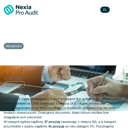
PL
Aktualności
Ranking firm audytorskich 2016
18.04.2016
Wydarzenia
PRO AUDIT zajęło
13 miejsce
w Polsce w kategorii firm audytorskich badających
spółki notowane na GPW, awansując z miejsca 19 w roku wcześniejszym. Zostaliśmy
również wyróżnieni przez Rzeczpospolitą za działalność prospołeczną, na rzecz
fundacji i stowarzyszeń. Dziękujemy wszystkim, dzięki którym możliwe było
osiągnięcie tych sukcesów!
W kategorii ogólnej zajęliśmy
37 pozycję
(awansując z miejsca 40), a w kategorii
przychodów z audytu zajęliśmy
41 pozycję
(w roku ubiegłym 37). Pozostajemy