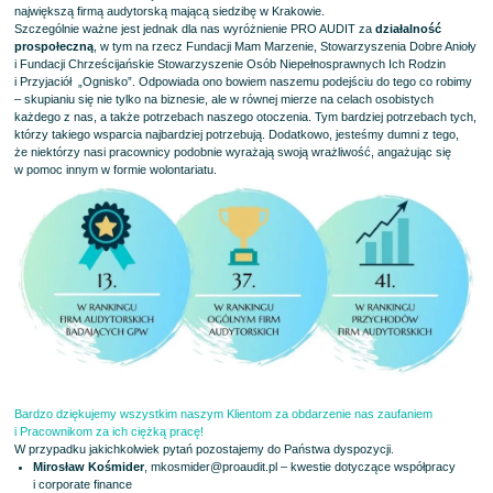
największą firmą audytorską mającą siedzibę w Krakowie.
Szczególnie ważne jest jednak dla nas wyróżnienie PRO AUDIT za
działalność
prospołeczną
, w tym na rzecz Fundacji Mam Marzenie, Stowarzyszenia Dobre Anioły
i Fundacji Chrześcijańskie Stowarzyszenie Osób Niepełnosprawnych Ich Rodzin
i Przyjaciół „Ognisko”. Odpowiada ono bowiem naszemu podejściu do tego co robimy
– skupianiu się nie tylko na biznesie, ale w równej mierze na celach osobistych
każdego z nas, a także potrzebach naszego otoczenia. Tym bardziej potrzebach tych,
którzy takiego wsparcia najbardziej potrzebują. Dodatkowo, jesteśmy dumni z tego,
że niektórzy nasi pracownicy podobnie wyrażają swoją wrażliwość, angażując się
w pomoc innym w formie wolontariatu.
Bardzo dziękujemy wszystkim naszym Klientom za obdarzenie nas zaufaniem
i Pracownikom za ich ciężką pracę!
W przypadku jakichkolwiek pytań pozostajemy do Państwa dyspozycji.
Mirosław Kośmider
,
mkosmider@proaudit.pl
– kwestie dotyczące współpracy
i corporate finance