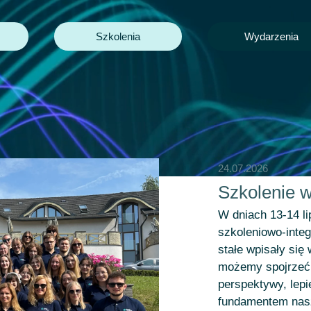
Szkolenia
Wydarzenia
24.07.2026
Szkolenie 
W dniach 13-14 li
szkoleniowo-integ
stałe wpisały się
możemy spojrzeć 
perspektywy, lepi
fundamentem nasz