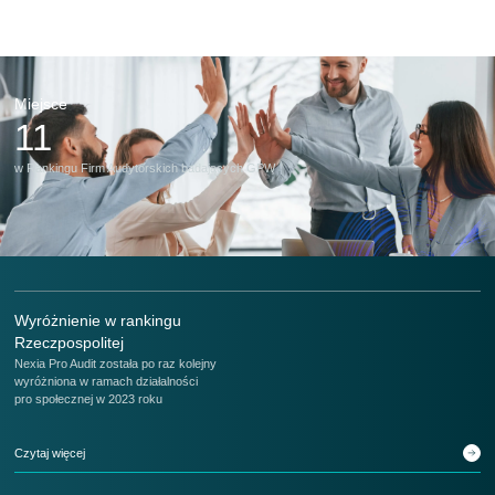
Więcej o nas
Oferty pracy
Miejsce
M
11
w Rankingu Firm Audytorskich badających GPW
w 
Wyróżnienie w rankingu
Rzeczpospolitej
Nexia Pro Audit została po raz kolejny
wyróżniona w ramach działalności
pro społecznej w 2023 roku
Czytaj więcej