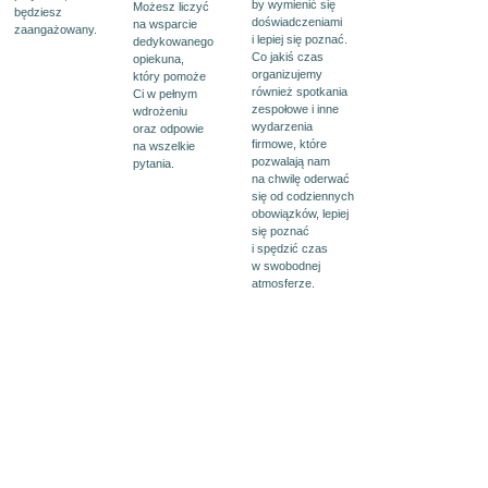
by wymienić się
Możesz liczyć
będziesz
doświadczeniami
na wsparcie
zaangażowany.
i lepiej się poznać.
dedykowanego
Co jakiś czas
opiekuna,
organizujemy
który pomoże
również spotkania
Ci w pełnym
zespołowe i inne
wdrożeniu
wydarzenia
oraz odpowie
firmowe, które
na wszelkie
pozwalają nam
pytania.
na chwilę oderwać
się od codziennych
obowiązków, lepiej
się poznać
i spędzić czas
w swobodnej
atmosferze.
Dołącz do Zespołu
Nexia Pro Audit