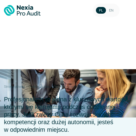
PL
EN
Dla profesjonalistów
Strona główna
>
Dołącz do nas
>
Dla profesjonalistów
Profesjonalizm to jedna z kluczowych wartości,
którymi się kierujemy podczas codziennej
pracy. Jeśli zależy Ci na rozwoju swoich
kompetencji oraz dużej autonomii, jesteś
w odpowiednim miejscu.