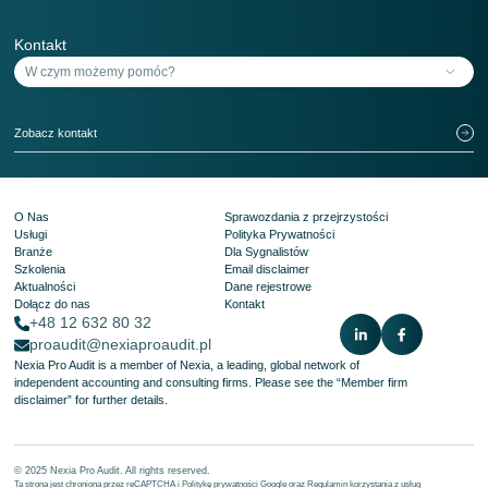
Kontakt
Zobacz kontakt
O Nas
Sprawozdania z przejrzystości
Usługi
Polityka Prywatności
Branże
Dla Sygnalistów
Szkolenia
Email disclaimer
Aktualności
Dane rejestrowe
Dołącz do nas
Kontakt
+48 12 632 80 32
proaudit@nexiaproaudit.pl
Nexia Pro Audit is a member of Nexia, a leading, global network of
independent accounting and consulting firms. Please see the
“Member firm
disclaimer”
for further details.
© 2025 Nexia Pro Audit. All rights reserved.
Ta strona jest chroniona przez reCAPTCHA i
Politykę prywatności Google
oraz
Regulamin korzystania z usług