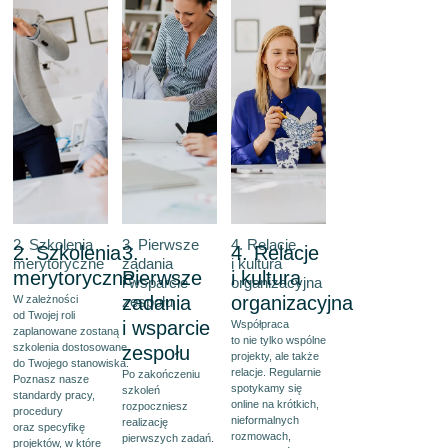
2. Szkolenia
3. Pierwsze
4. Relacje
2. Szkolenia
3.
4. Relacje
merytoryczne
zadania
i kultura
merytoryczne
Pierwsze
i kultura
i wsparcie
organizacyjna
zadania
organizacyjna
W zależności
zespołu
od Twojej roli
i wsparcie
Współpraca
zaplanowane zostaną
to nie tylko wspólne
szkolenia dostosowane
zespołu
projekty, ale także
do Twojego stanowiska.
relacje. Regularnie
Po zakończeniu
Poznasz nasze
spotykamy się
szkoleń
standardy pracy,
online na krótkich,
rozpoczniesz
procedury
nieformalnych
realizację
oraz specyfikę
rozmowach,
pierwszych zadań.
projektów, w które