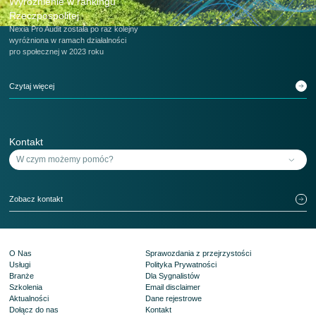
Wyróżnienie w rankingu
Rzeczpospolitej
Nexia Pro Audit została po raz kolejny
wyróżniona w ramach działalności
pro społecznej w 2023 roku
Czytaj więcej
Kontakt
Zobacz kontakt
O Nas
Sprawozdania z przejrzystości
Usługi
Polityka Prywatności
Branże
Dla Sygnalistów
Szkolenia
Email disclaimer
Aktualności
Dane rejestrowe
Dołącz do nas
Kontakt