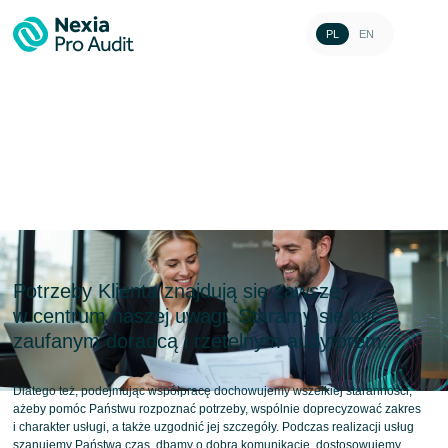
PL
EN
Usługi
Potrzeby Klienta znajdują się zawsze
w centrum naszej uwagi. Staramy się być
zaufanym doradcą i rzetelnym audytorem.
Dlatego też, podejmując współpracę dochowujemy wszelkiej staranności,
ażeby pomóc Państwu rozpoznać potrzeby, wspólnie doprecyzować zakres
i charakter usługi, a także uzgodnić jej szczegóły. Podczas realizacji usług
szanujemy Państwa czas, dbamy o dobrą komunikację, dostosowujemy