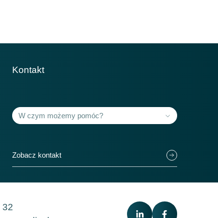
489
184
058
241
Kontakt
Krajów członkowskich
118+
Zobacz kontakt
 32