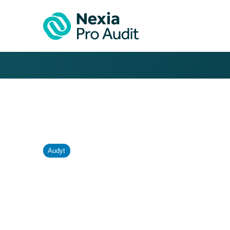
Audyt
Usługi audytorski
wynikające z KS