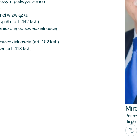
unkowym podwyższeniem
)
jnej w związku
ółki (art. 442 ksh)
raniczoną odpowiedzialnością
wiedzialnością (art. 182 ksh)
 (art. 418 ksh)
Mir
Partne
Biegły