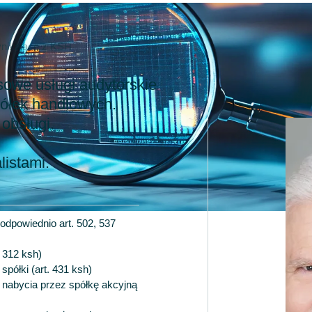
ynikające z KSH
owe usługi audytorskie
ółek handlowych.
obsługi.
listami.
(odpowiednio art. 502, 537
. 312 ksh)
spółki (art. 431 ksh)
nabycia przez spółkę akcyjną