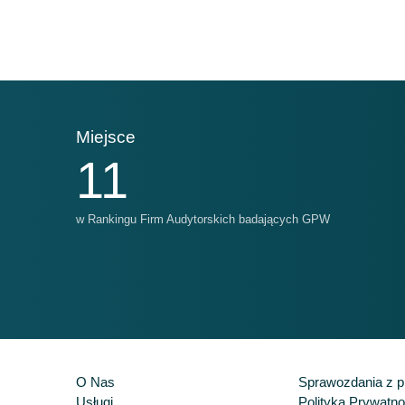
Miejsce
Mi
11
w Rankingu Firm Audytorskich badających GPW
w R
O Nas
Sprawozdania z pr
Usługi
Polityka Prywatno