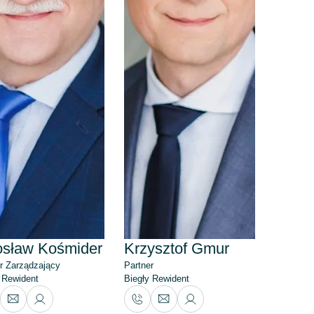
osław Kośmider
Krzysztof Gmur
r Zarządzający
Partner
 Rewident
Biegły Rewident
+48
+48
601
502