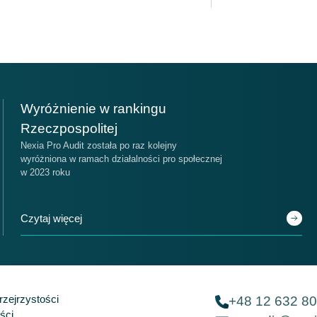
ejsce
Miejsce
Wyróżnienie w rankingu
14
17
Rzeczpospolitej
Nexia Pro Audit została po raz kolejny
wyróżniona w ramach działalności pro społecznej
ankingu Ogólnym Firm Audytorskich
Nexia na świecie
w 2023 roku
Czytaj więcej
zejrzystości
+48 12 632 80
ści