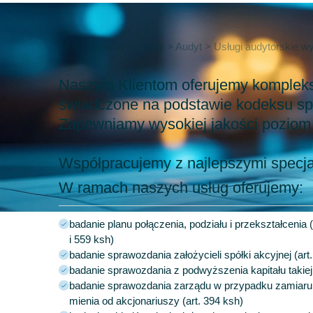
Strona główna
>
Usługi
>
Audyt
>
Usługi audytorskie w
Naszym Klientom oferujemy kompleks
świadczone na podstawie kodeksu sp
Zapewniamy wysokiej jakości poziom 
Współpracujemy z najlepszymi specja
W ramach naszych usług oferujemy:
badanie planu połączenia, podziału i przekształcenia 
i 559 ksh)
badanie sprawozdania założycieli spółki akcyjnej (art
badanie sprawozdania z podwyższenia kapitału takiej 
badanie sprawozdania zarządu w przypadku zamiaru 
mienia od akcjonariuszy (art. 394 ksh)