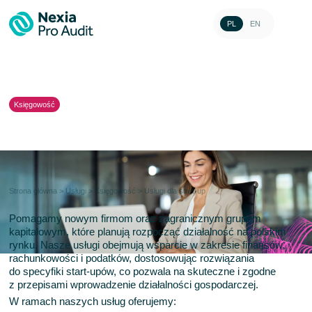
PL
EN
Księgowość
Usługi dla start-up
Strona główna
>
Usługi
>
Księgowość
>
Usługi dla start-up
Pomagamy nowym firmom oraz zagranicznym grupom
kapitałowym, które planują rozpocząć działalność na polskim
rynku. Nasze usługi obejmują wsparcie w zakresie finansów,
rachunkowości i podatków, dostosowując rozwiązania
do specyfiki start-upów, co pozwala na skuteczne i zgodne
z przepisami wprowadzenie działalności gospodarczej.
W ramach naszych usług oferujemy: