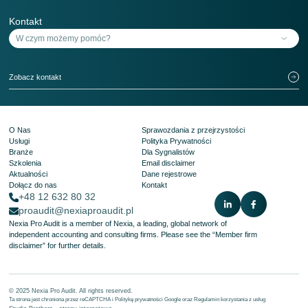
Kontakt
Zobacz kontakt
O Nas
Sprawozdania z przejrzystości
Usługi
Polityka Prywatności
Branże
Dla Sygnalistów
Szkolenia
Email disclaimer
Aktualności
Dane rejestrowe
Dołącz do nas
Kontakt
+48 12 632 80 32
proaudit@nexiaproaudit.pl
Nexia Pro Audit is a member of Nexia, a leading, global network of
independent accounting and consulting firms. Please see the
“Member firm
disclaimer”
for further details.
© 2025 Nexia Pro Audit. All rights reserved.
Ta strona jest chroniona przez reCAPTCHA i
Politykę prywatności Google
oraz
Regulamin korzystania z usług