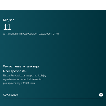
Miejsce
M
11
w Rankingu Firm Audytorskich badających GPW
w 
Wyróżnienie w rankingu
Rzeczpospolitej
Nexia Pro Audit została po raz kolejny
wyróżniona w ramach działalności
pro społecznej w 2023 roku
Czytaj więcej