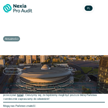
PL
Aktualności
Otwarcie biura w Katowicach
22.12.2020
Wydarzenia
Z przyjemnością informujemy, iż w związku z ciągłym rozwojem naszej Firmy
otworzyliśmy
nowe biuro Nexia Pro Audit w Katowicach
. Jest to kolejny ważny
krok w ramach strategii rozwoju naszej Firmy (więcej na ten temat mogą Państwo
przeczytać
tutaj
). Cieszymy się, że będziemy mogli być jeszcze bliżej Państwa
i serdecznie zapraszamy do odwiedzin!
Mogą nas Państwo znaleźć: