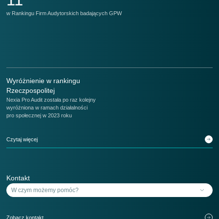
w Rankingu Firm Audytorskich badających GPW
w 
Wyróżnienie w rankingu
Rzeczpospolitej
Nexia Pro Audit została po raz kolejny
wyróżniona w ramach działalności
pro społecznej w 2023 roku
Czytaj więcej
Kontakt
Zobacz kontakt