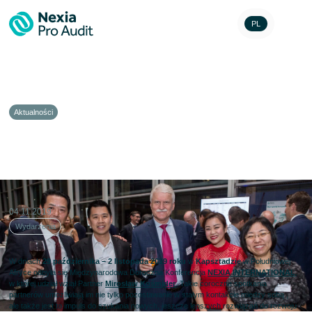
PL
Aktualności
Nexia International Annual
Conference – Cape Town
04.11.2019
Wydarzenia
W dniach
29 października – 2 listopada 2019 roku
w
Kapsztadzie
w Południowej
Afryce odbyła się Międzynarodowa Doroczna Konferencja
NEXIA INTERNATIONAL
,
w której udział wziął Partner
Mirosław Kośmider
. Takie coroczne spotkania
partnerów umożliwiają im nie tylko pozostawanie w stałym kontakcie między sobą ,
ale także jest to impuls do szukania nowych, jeszcze lepszych rozwiązań do rozwoju