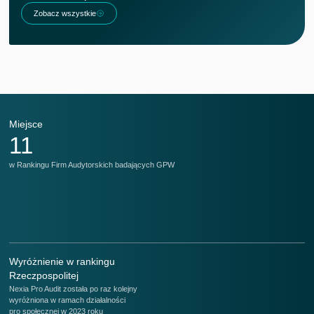
Zobacz wszystkie
Miejsce
M
11
w Rankingu Firm Audytorskich badających GPW
w 
Wyróżnienie w rankingu
Rzeczpospolitej
Nexia Pro Audit została po raz kolejny
wyróżniona w ramach działalności
pro społecznej w 2023 roku