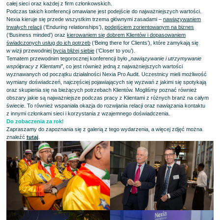
całej sieci oraz każdej z firm członkowskich.
Podczas takich konferencji omawiane jest podejście do najważniejszych wartości.
Nexia kieruje się przede wszystkim trzema głównymi zasadami –
nawiązywaniem
trwałych relacji
(‘Enduring relationships’),
podejściem zorientowanym na biznes
(‘Business minded’) oraz
kierowaniem się dobrem Klientów i dopasowaniem
świadczonych usług do ich potrzeb
(‘Being there for Clients’), które zamykają się
w wizji przewodniej
bycia bliżej siebie
(‘Closer to you’).
Tematem przewodnim tegorocznej konferencji było
„nawiązywanie i utrzymywanie
współpracy z Klientami”
, co jest również jedną z najważniejszych wartości
wyznawanych od początku działalności Nexia Pro Audit. Uczestnicy mieli możliwość
wymiany doświadczeń, najczęściej pojawiających się wyzwań z jakimi się spotykają
oraz skupienia się na bieżących potrzebach Klientów. Mogliśmy poznać również
obszary jakie są najważniejsze podczas pracy z Klientami z różnych branż na całym
świecie. To również wspaniała okazja do rozwijania relacji oraz nawiązania kontaktu
z innymi członkami sieci i korzystania z wzajemnego doświadczenia.
Do zobaczenia za rok!
Zapraszamy do zapoznania się z galerią z tego wydarzenia, a więcej zdjęć można
znaleźć
tutaj
.