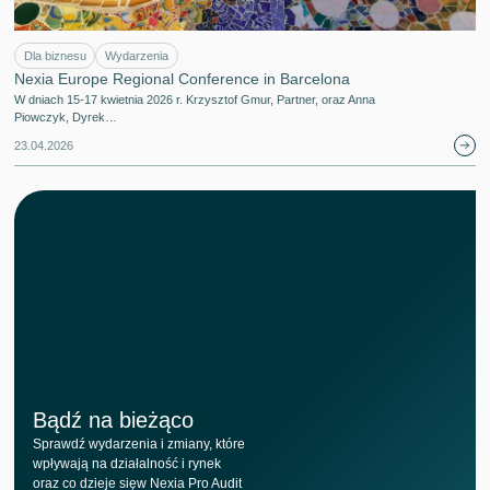
Dla biznesu
Wydarzenia
Nexia Europe Regional Conference in Barcelona
W dniach 15-17 kwietnia 2026 r. Krzysztof Gmur, Partner, oraz Anna
Piowczyk, Dyrek…
23.04.2026
Bądź na bieżąco
Sprawdź wydarzenia i zmiany, które
wpływają na działalność i rynek
oraz co dzieje sięw Nexia Pro Audit