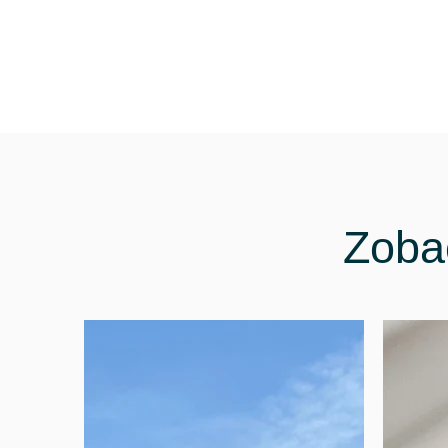
Zobac