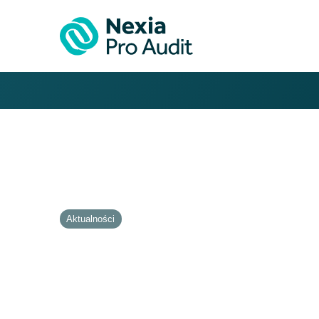
Aktualności
Medal za zasługi dla
PIBR – Mirosław Koś