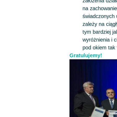
założenia dzia
na zachowanie
świadczonych 
zależy na ciąg
tym bardziej j
wyróżnienia i
pod okiem tak
Gratulujemy!