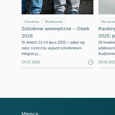
Szkolenia
Wydarzenia
Dla bizn
Szkolenie wewnętrzne – Osiek
Rankin
2026
2025: j
W dniach 13-14 lipca 2026 r. odbył się
28 kwietn
nasz coroczny wyjazd szkoleniowo-
jubileusz
integracyj…
Audytoró
24.07.2026
28.04.202
Miejsce
Mi