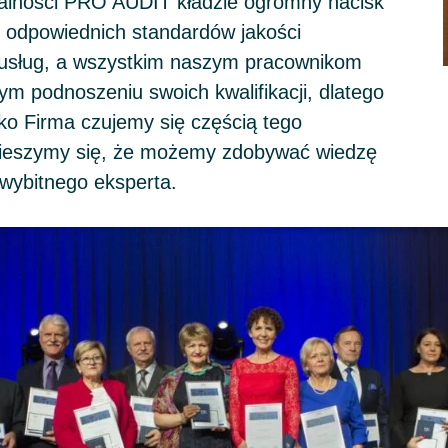
łalności PRO AUDIT kładzie ogromny nacisk
 odpowiednich standardów jakości
usług, a wszystkim naszym pracownikom
łym podnoszeniu swoich kwalifikacji, dlatego
ako Firma czujemy się częścią tego
 cieszymy się, że możemy zdobywać wiedzę
 wybitnego eksperta.