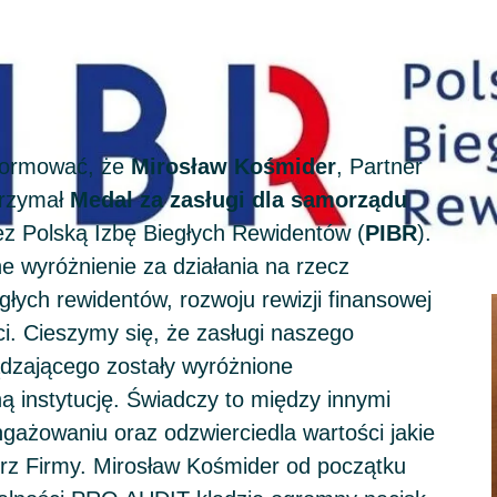
formować, że
Mirosław Kośmider
, Partner
rzymał
Medal za zasługi dla samorządu
z Polską Izbę Biegłych Rewidentów (
PIBR
).
e wyróżnienie za działania na rzecz
głych rewidentów, rozwoju rewizji finansowej
i. Cieszymy się, że zasługi naszego
ądzającego zostały wyróżnione
ą instytucję. Świadczy to między innymi
ażowaniu oraz odzwierciedla wartości jakie
rz Firmy. Mirosław Kośmider od początku