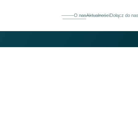
O nas
Aktualności
Dołącz do na
 samorządu
mider