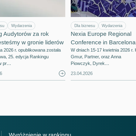
esu
Wydarzenia
Dla biznesu
Wydarzenia
g Audytorów za rok
Nexia Europe Regional
esteśmy w gronie liderów
Conference in Barcelona
ia 2026 r. opublikowana została
W dniach 15-17 kwietnia 2026 r. 
owa, 25. edycja Rankingu
Gmur, Partner, oraz Anna
w pr…
Piowczyk, Dyrek…
6
23.04.2026
ejsce
Miejsce
Wyróżnienie w rankingu