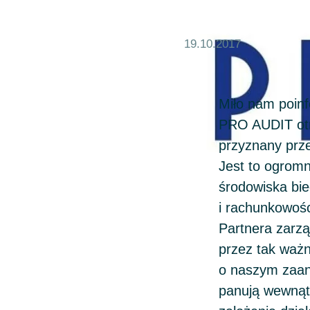
19.10.2017
Miło nam poin
PRO AUDIT ot
przyznany prze
Jest to ogromn
środowiska bie
i rachunkowośc
Partnera zarz
przez tak ważn
o naszym zaang
panują wewnąt