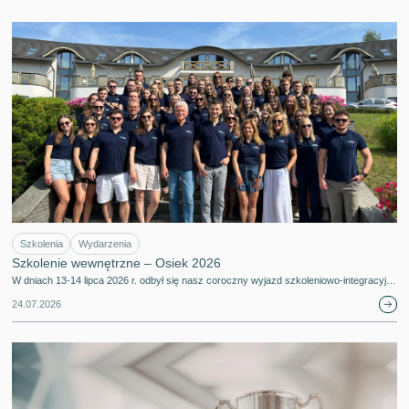
Szkolenia
Wydarzenia
Szkolenie wewnętrzne – Osiek 2026
W dniach 13-14 lipca 2026 r. odbył się nasz coroczny wyjazd szkoleniowo-integracyj…
24.07.2026