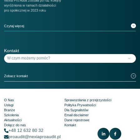
Nexia Pro Audit została po raz kolejny
wyróżniona w ramach działalności
pro społecznej w 2023 roku
Czytaj więcej
Kontakt
Zobacz kontakt
O Nas
Sprawozdania z przejrzystości
Usługi
Polityka Prywatności
Branże
Dla Sygnalistów
Szkolenia
Email disclaimer
Aktualności
Dane rejestrowe
Dołącz do nas
Kontakt
+48 12 632 80 32
proaudit@nexiaproaudit.pl