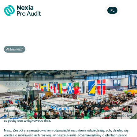
PL
Aktualności
XXIII Targi Pracy UEK
10.03.2025
Wydarzenia
Za nami XXIII edycja Targów Pracy na
Uniwersytecie Ekonomicznym w Krakowie
.
Wiosenna odsłona wydarzenia przyciągnęła setki studentów i absolwentów,
którzy aktywnie poszukują swojej ścieżki zawodowej – i my mieliśmy przyjemność być
częścią tego wyjątkowego dnia.
Nasz Zespół z zaangażowaniem odpowiadał na pytania odwiedzających, dzieląc się
wiedzą o możliwościach rozwoju w naszej Firmie. Rozmawialiśmy o ofertach pracy,