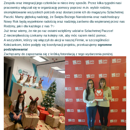
Zespołu oraz integracji jego członków w nieco inny sposób. Przez kilka tygodni nasi
pracownicy włączali się w organizację pomocy poprzez m.in. wybór rodziny,
skompletowanie wszystkich potrzeb oraz dostarczenie ich do magazynu Szlachetnej
Paczki. Mamy głęboką nadzieję, że Święta Bożego Narodzenia oraz nadchodzący
Nowy Rok będą wypełnione radością oraz nadzieją zarówno dla wspieranej przez nas
Rodziny, jaki i dla każdego z nas ?✨
Już teraz wiemy, że nie po raz ostatni wzięliśmy udział w Szlachetnej Paczce!
Z niecierpliwością czekamy na kolejny rok, aby móc razem nieść pomoc.
A wszystkim, którzy się włączyli do akcji w naszej Firmie, w szczególności
Koleżankom, które podjęły się koordynacji projektu, przekazujemy
ogromne
podziękowania
!
Zachęcamy do zapoznania się z krótką fotorelacją z tego wydarzenia poniżej.