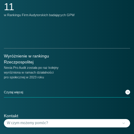
11
w Rankingu Firm Audytorskich badających GPW
w 
Wyróżnienie w rankingu
Rzeczpospolitej
Nexia Pro Audit została po raz kolejny
wyróżniona w ramach działalności
pro społecznej w 2023 roku
Czytaj więcej
Kontakt