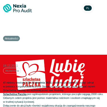
PL
Aktualności
Szlachetna Paczka 2021
14.12.2021
Wydarzenia
W miniony weekend (
11-12 grudnia 2021
) mieliśmy przyjemność wziąć udział
w pomocy zorganizowanej przez Stowarzyszenie Wiosna i przygotować razem
Szlachetną Paczkę dla wybranej przez nas Rodziny.
Szlachetna Paczka
jest ogólnopolskim projektem, którego początki sięgają 2000 roku.
Głównym celem projektu jest pomoc materialna rodzinom i osobom znajdującym się
w trudnej sytuacji życiowej.
Dołączenie do akcji było również wyjątkową okazją do zaangażowania naszego