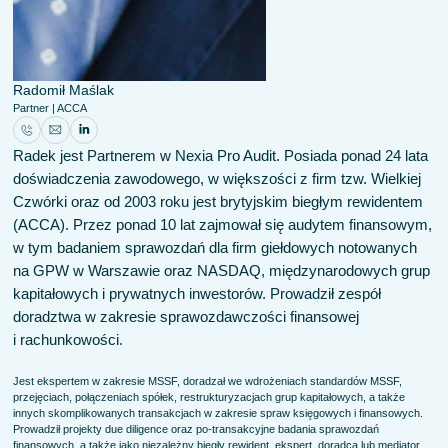
Radomił Maślak
Partner | ACCA
Radek jest Partnerem w Nexia Pro Audit. Posiada ponad 24 lata
doświadczenia zawodowego, w większości z firm tzw. Wielkiej
Czwórki oraz od 2003 roku jest brytyjskim biegłym rewidentem
(ACCA). Przez ponad 10 lat zajmował się audytem finansowym,
w tym badaniem sprawozdań dla firm giełdowych notowanych
na GPW w Warszawie oraz NASDAQ, międzynarodowych grup
kapitałowych i prywatnych inwestorów. Prowadził zespół
doradztwa w zakresie sprawozdawczości finansowej
i rachunkowości.
Jest ekspertem w zakresie MSSF, doradzał we wdrożeniach standardów MSSF,
przejęciach, połączeniach spółek, restrukturyzacjach grup kapitałowych, a także
innych skomplikowanych transakcjach w zakresie spraw księgowych i finansowych.
Prowadził projekty due diligence oraz po-transakcyjne badania sprawozdań
finansowych, a także jako niezależny biegły rewident, ekspert, doradca lub mediator