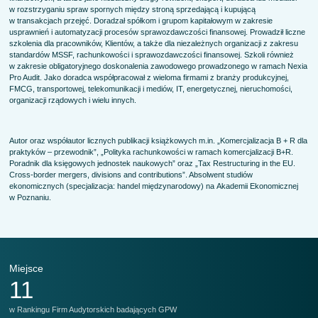
w rozstrzyganiu spraw spornych między stroną sprzedającą i kupującą
w transakcjach przejęć. Doradzał spółkom i grupom kapitałowym w zakresie
usprawnień i automatyzacji procesów sprawozdawczości finansowej. Prowadził liczne
szkolenia dla pracowników, Klientów, a także dla niezależnych organizacji z zakresu
standardów MSSF, rachunkowości i sprawozdawczości finansowej. Szkoli również
w zakresie obligatoryjnego doskonalenia zawodowego prowadzonego w ramach Nexia
Pro Audit. Jako doradca współpracował z wieloma firmami z branży produkcyjnej,
FMCG, transportowej, telekomunikacji i mediów, IT, energetycznej, nieruchomości,
organizacji rządowych i wielu innych.
Autor oraz współautor licznych publikacji książkowych m.in. „Komercjalizacja B + R dla
praktyków – przewodnik”, „Polityka rachunkowości w ramach komercjalizacji B+R.
Poradnik dla księgowych jednostek naukowych” oraz „Tax Restructuring in the EU.
Cross-border mergers, divisions and contributions”. Absolwent studiów
ekonomicznych (specjalizacja: handel międzynarodowy) na Akademii Ekonomicznej
w Poznaniu.
Miejsce
M
11
w Rankingu Firm Audytorskich badających GPW
w 