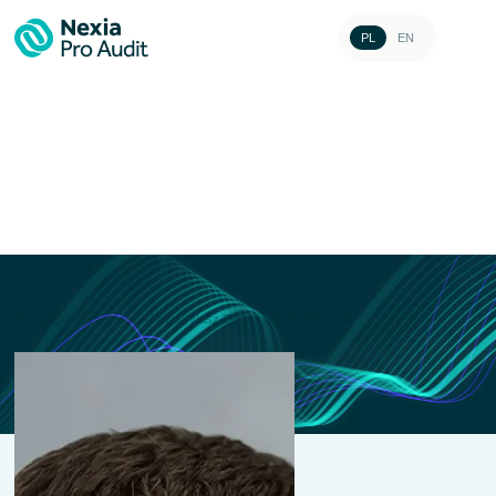
PL
EN
Radomił Maślak
Partner | ACCA
Strona główna
>
O nas
>
Poznaj Nasz Zespół
>
Radomił Maślak