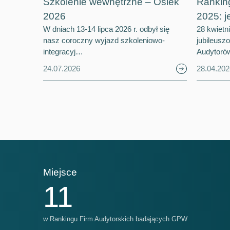
Szkolenie wewnętrzne – Osiek
Rankin
2026
2025: j
W dniach 13-14 lipca 2026 r. odbył się
28 kwietn
nasz coroczny wyjazd szkoleniowo-
jubileusz
integracyj…
Audytoró
24.07.2026
28.04.202
Miejsce
Mi
11
w Rankingu Firm Audytorskich badających GPW
w R