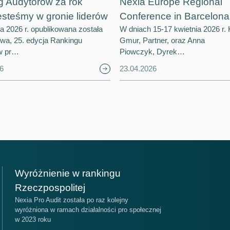
g Audytorów za rok
Nexia Europe Regional
esteśmy w gronie liderów
Conference in Barcelona
ia 2026 r. opublikowana została
W dniach 15-17 kwietnia 2026 r. 
owa, 25. edycja Rankingu
Gmur, Partner, oraz Anna
w pr…
Piowczyk, Dyrek…
6
23.04.2026
ejsce
Miejsce
Wyróżnienie w rankingu
14
17
Rzeczpospolitej
Nexia Pro Audit została po raz kolejny
wyróżniona w ramach działalności pro społecznej
ankingu Ogólnym Firm Audytorskich
Nexia na świecie
w 2023 roku