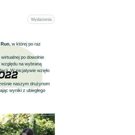
Wydarzenia
 Run
, w której po raz
wirtualnej po dowolnie
ez względu na wybraną
ji. W inicjatywie wzięło
ocześnie naszym drużynom
ając wyniki z ubiegłego