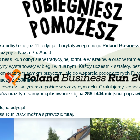
ku
odbyła się już 11. edycja charytatywnego biegu
Poland Business
drużyny z Nexia Pro Audit!
iness Run odbył się w tradycyjnej formule w Krakowie oraz w formie 
żyny wystartowały w biegu wirtualnym. Każdy uczestnik sztafety, b
 km oraz tym samym przyczynił się do wsparcia podopiecznych Fundac
gaczy z 1500 firm!
 również i w tym roku pobiec w szczytnym celu! Gratulujemy jedn
ików oraz tym samym uplasowanie się na
285 i 444 miejscu
, poprawi
ejne edycje!
ness Run 2022 można sprawdzić
tutaj
.