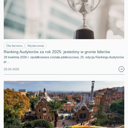
Dla biznesu
Wydarzenia
Ranking Audytorów za rok 2025: jesteśmy w gronie liderów
28 kwietnia 2026 r. opublikowana została jubileuszowa, 25. edycja Rankingu Audytorów
pr…
28.04.2026