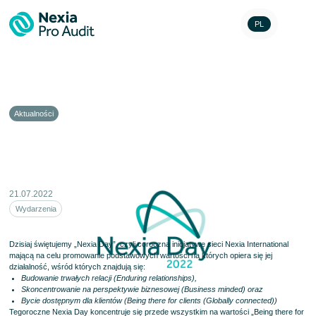
PL
Aktualności
Nexia Day 2022
21.07.2022
Wydarzenia
Dzisiaj świętujemy „Nexia Day”, czyli coroczną inicjatywę sieci
Nexia International
mającą na celu promowanie podstawowych wartości na których opiera się jej
działalność, wśród których znajdują się:
Budowanie trwałych relacji (Enduring relationships),
Skoncentrowanie na perspektywie biznesowej (Business minded) oraz
Bycie dostępnym dla klientów (Being there for clients (Globally connected))
Tegoroczne Nexia Day koncentruje się przede wszystkim na wartości „Being there for