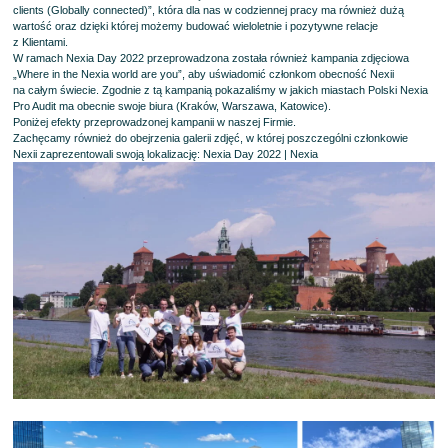
clients (Globally connected)”, która dla nas w codziennej pracy ma również dużą
wartość oraz dzięki której możemy budować wieloletnie i pozytywne relacje
z Klientami.
W ramach Nexia Day 2022 przeprowadzona została również kampania zdjęciowa
„Where in the Nexia world are you”, aby uświadomić członkom obecność Nexii
na całym świecie. Zgodnie z tą kampanią pokazaliśmy w jakich miastach Polski Nexia
Pro Audit ma obecnie swoje biura (Kraków, Warszawa, Katowice).
Poniżej efekty przeprowadzonej kampanii w naszej Firmie.
Zachęcamy również do obejrzenia galerii zdjęć, w której poszczególni członkowie
Nexii zaprezentowali swoją lokalizację:
Nexia Day 2022 | Nexia