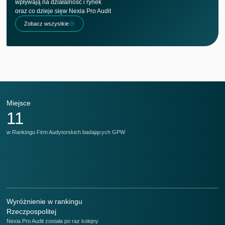
wpływają na działalność i rynek
oraz co dzieje sięw Nexia Pro Audit
Zobacz wszystkie
Miejsce
M
11
w Rankingu Firm Audytorskich badających GPW
w 
Wyróżnienie w rankingu
Rzeczpospolitej
Nexia Pro Audit została po raz kolejny