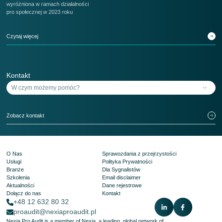
wyróżniona w ramach działalności
pro społecznej w 2023 roku
Czytaj więcej
Kontakt
Zobacz kontakt
O Nas
Sprawozdania z przejrzystości
Usługi
Polityka Prywatności
Branże
Dla Sygnalistów
Szkolenia
Email disclaimer
Aktualności
Dane rejestrowe
Dołącz do nas
Kontakt
+48 12 632 80 32
proaudit@nexiaproaudit.pl
Nexia Pro Audit is a member of Nexia, a leading, global network of