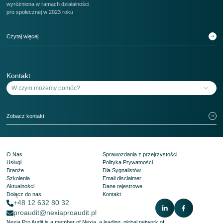
wyróżniona w ramach działalności
pro społecznej w 2023 roku
Czytaj więcej
Kontakt
Zobacz kontakt
O Nas
Sprawozdania z przejrzystości
Usługi
Polityka Prywatności
Branże
Dla Sygnalistów
Szkolenia
Email disclaimer
Aktualności
Dane rejestrowe
Dołącz do nas
Kontakt
+48 12 632 80 32
proaudit@nexiaproaudit.pl
Nexia Pro Audit is a member of Nexia, a leading, global network of