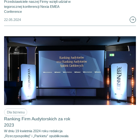
Przedstawiciele naszej Firmy wzięli udział w
tegorocznej konferencji Nexia EMEA
Conference
22.05.2024
Dla biznesu
Ranking Firm Audytorskich za rok
2023
W dniu 19 kwietnia 2024 roku redakcja
„Rzeczpospolitej” i „Parkietu” opublikowała