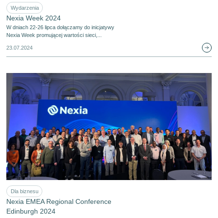
Wydarzenia
Nexia Week 2024
W dniach 22-26 lipca dołączamy do inicjatywy
Nexia Week promującej wartości sieci,...
23.07.2024
Dla biznesu
Nexia EMEA Regional Conference
Edinburgh 2024