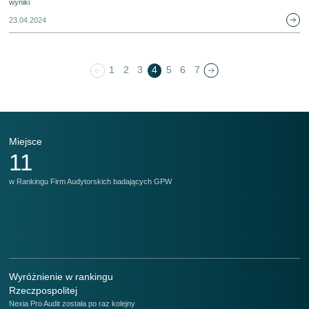
wyniki
23.04.2024
1
2
3
4
5
6
7
Miejsce
M
11
w Rankingu Firm Audytorskich badających GPW
w 
Wyróżnienie w rankingu
Rzeczpospolitej
Nexia Pro Audit została po raz kolejny