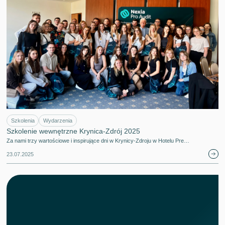
Szkolenia
Wydarzenia
Szkolenie wewnętrzne Krynica-Zdrój 2025
Za nami trzy wartościowe i inspirujące dni w Krynicy-Zdroju w Hotelu Pre…
23.07.2025