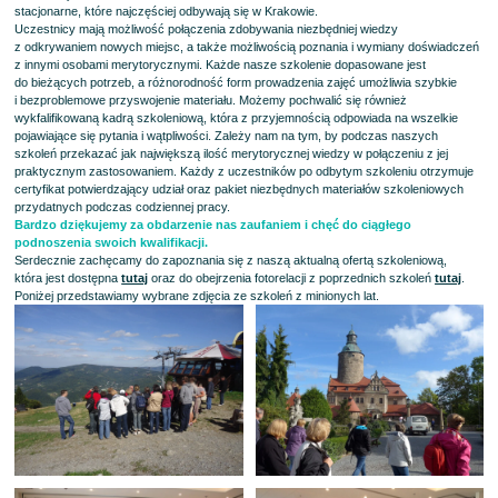
stacjonarne, które najczęściej odbywają się w Krakowie.
Uczestnicy mają możliwość połączenia zdobywania niezbędniej wiedzy
z odkrywaniem nowych miejsc, a także możliwością poznania i wymiany doświadczeń
z innymi osobami merytorycznymi. Każde nasze szkolenie dopasowane jest
do bieżących potrzeb, a różnorodność form prowadzenia zajęć umożliwia szybkie
i bezproblemowe przyswojenie materiału. Możemy pochwalić się również
wykfalifikowaną kadrą szkoleniową, która z przyjemnością odpowiada na wszelkie
pojawiające się pytania i wątpliwości. Zależy nam na tym, by podczas naszych
szkoleń przekazać jak największą ilość merytorycznej wiedzy w połączeniu z jej
praktycznym zastosowaniem. Każdy z uczestników po odbytym szkoleniu otrzymuje
certyfikat potwierdzający udział oraz pakiet niezbędnych materiałów szkoleniowych
przydatnych podczas codziennej pracy.
Bardzo dziękujemy za obdarzenie nas zaufaniem i chęć do ciągłego
podnoszenia swoich kwalifikacji.
Serdecznie zachęcamy do zapoznania się z naszą aktualną ofertą szkoleniową,
która jest dostępna
tutaj
oraz do obejrzenia fotorelacji z poprzednich szkoleń
tutaj
.
Poniżej przedstawiamy wybrane zdjęcia ze szkoleń z minionych lat.