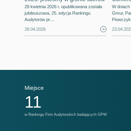
28 kwietnia 2026 r. opublikowana została
W dniach 
jubileuszowa, 25. edycja Rankingu
Gmur, Par
Audytorów pr…
Piowczyk
28.04.2026
23.04.202
Miejsce
Mi
11
w Rankingu Firm Audytorskich badających GPW
w R