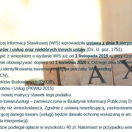
cej Informacji Stawkowej (WIS) wprowadziła
ustawa z dnia 9 sierpn
rów i usług oraz niektórych innych ustaw
(Dz. U. poz. 1751).
ąpić z wnioskiem o wydanie WIS już od
1 listopada 2019 r.,
przy czy
znie obowiązywać dopiero od
1 kwietnia 2020 r.
Od tego dnia bowie
 identyfikowania towarów i usług na potrzeby VAT według:
(CN),
Obiektów Budowlanych (PKOB),
yrobów i Usług (PKWiU 2015)
e nowej matrycy stawek tego podatku.
 towaru/usługi – zamieszczona w Biuletynie Informacji Publicznej D
ioty niż wnioskodawca. Zgodnie z ustawą nowelizującą, zastosowani
czącej danego towaru (usługi) będzie dawało ochronę wskazaną w art
 interpretacji).
ie podlegał opłacie w wysokości 40 zł. Natomiast w przypadku wni