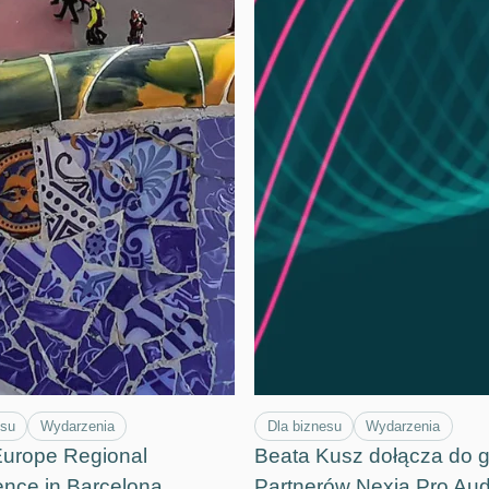
esu
Wydarzenia
Dla biznesu
Wydarzenia
Europe Regional
Beata Kusz dołącza do 
nce in Barcelona
Partnerów Nexia Pro Audi