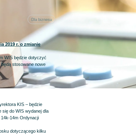
Dla biznesu
ia 2019 r. o zmianie
m WIS będzie dotyczyć
m będą stosowane nowe
yrektora KIS – będzie
e się do WIS wydanej dla
. 14k-14m Ordynacji
osku dotyczącego kilku