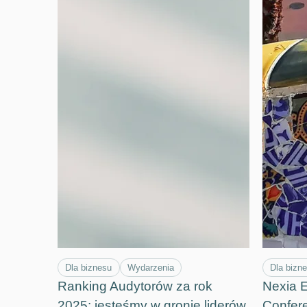
Dla biznesu
Wydarzenia
Dla bizn
Ranking Audytorów za rok
Nexia 
2025: jesteśmy w gronie liderów
Confere