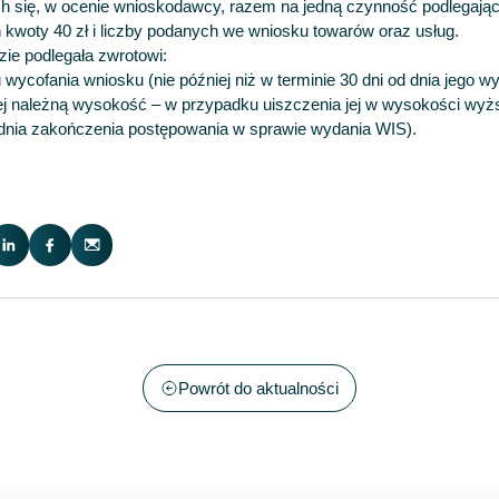
ch się, w ocenie wnioskodawcy, razem na jedną czynność podlegając
n kwoty 40 zł i liczby podanych we wniosku towarów oraz usług.
ie podlegała zwrotowi:
wycofania wniosku (nie później niż w terminie 30 dni od dnia jego wy
j należną wysokość – w przypadku uiszczenia jej w wysokości wyższ
d dnia zakończenia postępowania w sprawie wydania WIS).
Powrót do aktualności