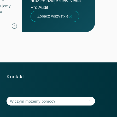
oraz co dzieje sięw Nexia
mujemy,
Pro Audit
na
Zobacz wszystkie
Kontakt
Krajów członkowskich
118+