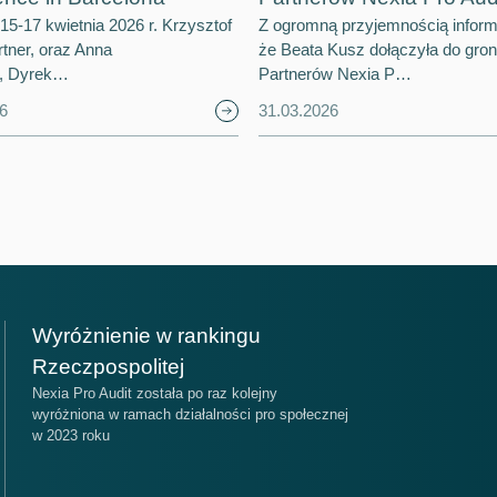
15-17 kwietnia 2026 r. Krzysztof
Z ogromną przyjemnością infor
tner, oraz Anna
że Beata Kusz dołączyła do gro
, Dyrek…
Partnerów Nexia P…
6
31.03.2026
ejsce
Miejsce
Wyróżnienie w rankingu
14
17
Rzeczpospolitej
Nexia Pro Audit została po raz kolejny
wyróżniona w ramach działalności pro społecznej
ankingu Ogólnym Firm Audytorskich
Nexia na świecie
w 2023 roku