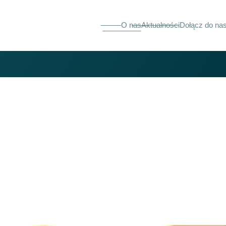
O nas
Aktualności
Dołącz do na
stawkowa
u