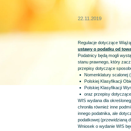
22.11.2019
Regulacje dotyczące Wiążą
ustawy o podatku od towa
Podatnicy będą mogli wyst
stanu prawnego, który zac
przepisy dotyczące sposobu
Nomenklatury scalonej 
Polskiej Klasyfikacji 
Polskiej Klasyfikacji W
oraz przepisy dotycząc
WIS wydana dla określonego
chroniła również inne podm
innego podatnika, ale doty
podatkowej (przewidzianą dla
Wniosek o wydanie WIS będz