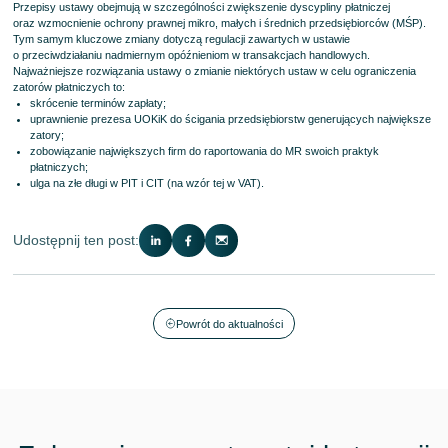
Przepisy ustawy obejmują w szczególności zwiększenie dyscypliny płatniczej
oraz wzmocnienie ochrony prawnej mikro, małych i średnich przedsiębiorców (MŚP).
Tym samym kluczowe zmiany dotyczą regulacji zawartych w ustawie
o przeciwdziałaniu nadmiernym opóźnieniom w transakcjach handlowych.
Najważniejsze rozwiązania ustawy o zmianie niektórych ustaw w celu ograniczenia
zatorów płatniczych to:
skrócenie terminów zapłaty;
uprawnienie prezesa UOKiK do ścigania przedsiębiorstw generujących największe
zatory;
zobowiązanie największych firm do raportowania do MR swoich praktyk
płatniczych;
ulga na złe długi w PIT i CIT (na wzór tej w VAT).
Udostępnij ten post:
Powrót do aktualności