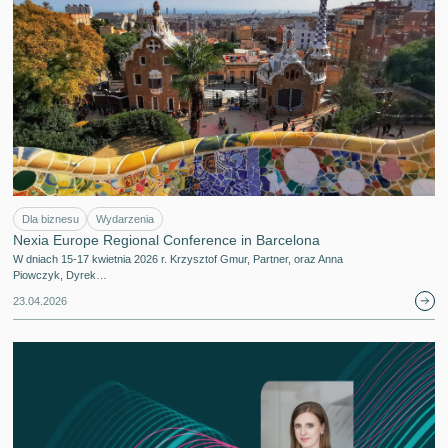
Dla biznesu
Wydarzenia
Nexia Europe Regional Conference in Barcelona
W dniach 15-17 kwietnia 2026 r. Krzysztof Gmur, Partner, oraz Anna
Piowczyk, Dyrek…
23.04.2026