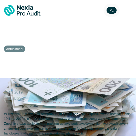
PL
Aktualności
Ustawa o zatorach płatniczych
opublikowana
25.09.2019
Dla biznesu
W Dzienniku Ustaw z
30 sierpnia 2019 r.,
pod poz. 1649, opublikowano ustawę z dnia
19 lipca 2019 r. o zmianie niektórych ustaw w celu ograniczenia zatorów płatniczych.
Zgodnie z uzasadnieniem do projektu ustawy podstawowym celem wprowadzonych
zmian jest poprawa otoczenia prawnego, w jakim funkcjonują strony transakcji
handlowych, w celu ograniczenia zatorów płatniczych.