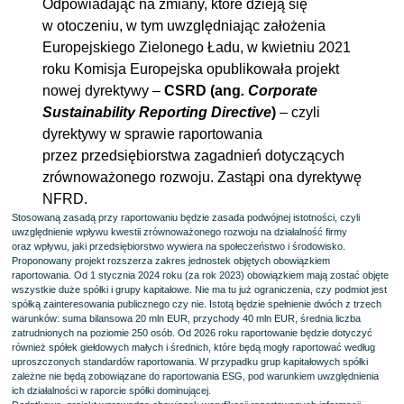
Odpowiadając na zmiany, które dzieją się
w otoczeniu, w tym uwzględniając założenia
Europejskiego Zielonego Ładu, w kwietniu 2021
roku Komisja Europejska opublikowała projekt
nowej dyrektywy –
CSRD (ang
. Corporate
Sustainability Reporting Directive
)
– czyli
dyrektywy w sprawie raportowania
przez przedsiębiorstwa zagadnień dotyczących
zrównoważonego rozwoju. Zastąpi ona dyrektywę
NFRD.
Stosowaną zasadą przy raportowaniu będzie zasada podwójnej istotności, czyli
uwzględnienie wpływu kwestii zrównoważonego rozwoju na działalność firmy
oraz wpływu, jaki przedsiębiorstwo wywiera na społeczeństwo i środowisko.
Proponowany projekt rozszerza zakres jednostek objętych obowiązkiem
raportowania. Od 1 stycznia 2024 roku (za rok 2023) obowiązkiem mają zostać objęte
wszystkie duże spółki i grupy kapitałowe. Nie ma tu już ograniczenia, czy podmiot jest
spółką zainteresowania publicznego czy nie. Istotą będzie spełnienie dwóch z trzech
warunków: suma bilansowa 20 mln EUR, przychody 40 mln EUR, średnia liczba
zatrudnionych na poziomie 250 osób. Od 2026 roku raportowanie będzie dotyczyć
również spółek giełdowych małych i średnich, które będą mogły raportować według
uproszczonych standardów raportowania. W przypadku grup kapitałowych spółki
zależne nie będą zobowiązane do raportowania ESG, pod warunkiem uwzględnienia
ich działalności w raporcie spółki dominującej.