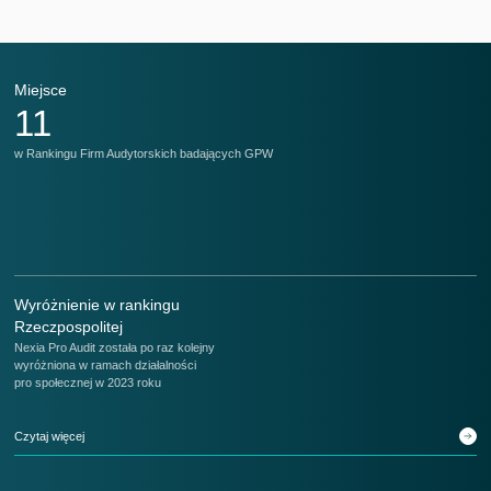
Miejsce
M
11
w Rankingu Firm Audytorskich badających GPW
w 
Wyróżnienie w rankingu
Rzeczpospolitej
Nexia Pro Audit została po raz kolejny
wyróżniona w ramach działalności
pro społecznej w 2023 roku
Czytaj więcej