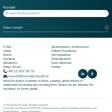
Kontakt
Zobacz kontakt
O Nas
Sprawozdania z przejrzystości
Usługi
Polityka Prywatności
Branże
Dla Sygnalistów
Szkolenia
Email disclaimer
Aktualności
Dane rejestrowe
Dołącz do nas
Kontakt
+48 12 632 80 32
proaudit@nexiaproaudit.pl
Nexia Pro Audit is a member of Nexia, a leading, global network of
independent accounting and consulting firms. Please see the
“Member firm
disclaimer”
for further details.
© 2025 Nexia Pro Audit. All rights reserved.
Ta strona jest chroniona przez reCAPTCHA i
Politykę prywatności Google
oraz
Regulamin korzystania z usług
Studio Brothers - strony internetowe