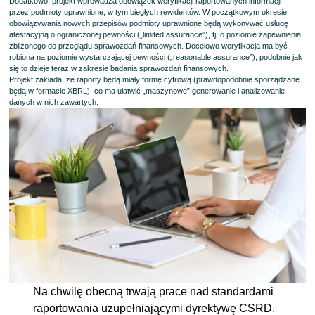
Dodatkowo, projekt wprowadza obowiązek weryfikacji raportowanych informacji
przez podmioty uprawnione, w tym biegłych rewidentów. W początkowym okresie
obowiązywania nowych przepisów podmioty uprawnione będą wykonywać usługę
atestacyjną o ograniczonej pewności („limited assurance”), tj. o poziomie zapewnienia
zbliżonego do przeglądu sprawozdań finansowych. Docelowo weryfikacja ma być
robiona na poziomie wystarczającej pewności („reasonable assurance”), podobnie jak
się to dzieje teraz w zakresie badania sprawozdań finansowych.
Projekt zakłada, że raporty będą miały formę cyfrową (prawdopodobnie sporządzane
będą w formacie XBRL), co ma ułatwić „maszynowe” generowanie i analizowanie
danych w nich zawartych.
Na chwilę obecną trwają prace nad standardami
raportowania uzupełniającymi dyrektywę CSRD.