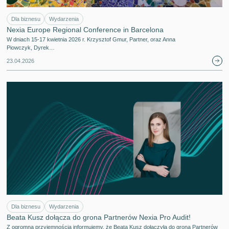
Dla biznesu
Wydarzenia
Nexia Europe Regional Conference in Barcelona
W dniach 15-17 kwietnia 2026 r. Krzysztof Gmur, Partner, oraz Anna
Piowczyk, Dyrek…
23.04.2026
Dla biznesu
Wydarzenia
Beata Kusz dołącza do grona Partnerów Nexia Pro Audit!
Z ogromną przyjemnością informujemy, że Beata Kusz dołączyła do grona Partnerów