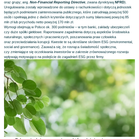
oraz grupy; ang.
Non-Financial Reporting Directive
, zwana dyrektywą
NFRD
).
Uregulowania zostały wprowadzone do ustawy o rachunkowości i dotyczą jednostek
będących podmiotami zainteresowania publicznego, które zatrudniają powyżej 500
osób i spełniają jedno z dwóch kryteriów dotyczących sumy bilansowej powyżej 85
mln zł lub przychodu netto powyżej 170 mln zł.
Wymogi obejmują w Polsce ok. 300 podmiotów – w tym banki, zakłady ubezpieczeń
czy duże spółki giełdowe. Raportowane zagadnienia dotyczą aspektów środowiska
naturalnego, społecznych i pracowniczych, poszanowania praw człowieka
oraz przeciwdziałania korupcji. Kwestie te są określane skrótem ESG (environmental,
social and governance). Zauważa się, że rosnąca świadomość społeczna,
czy zmieniające się oczekiwania inwestorów w zakresie zrównoważonego rozwoju
wpływają motywująco na podejście do zagadnień ESG przez firmy.