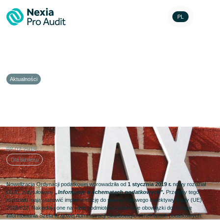
PL
Aktualności
Nowy obowiązek informowania
o schematach podatkowych (MDR)
08.02.2019
Dla biznesu
Nowelizacja Ordynacji podatkowej wprowadziła od
1 stycznia 2019 r.
nowy rozdział
(11A), zatytułowany
„Informacje o schematach podatkowych”.
Przepisy tego
rozdziału mają stanowić implementację do prawa krajowego dyrektywy Rady (UE)
2018/822. Nakładają one na wiele podmiotów dodatkowe obowiązki dotyczące
informowania Szefa Krajowej Administracji Skarbowej o schematach podatkowych.