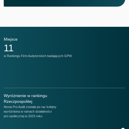
Miejsce
M
11
w Rankingu Firm Audytorskich badających GPW
w 
Wyróżnienie w rankingu
Rzeczpospolitej
Nexia Pro Audit została po raz kolejny
wyróżniona w ramach działalności
pro społecznej w 2023 roku