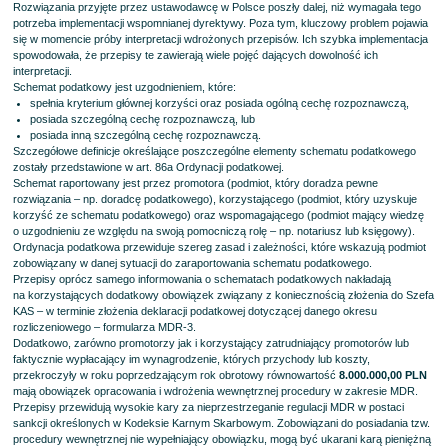
Rozwiązania przyjęte przez ustawodawcę w Polsce poszły dalej, niż wymagała tego
potrzeba implementacji wspomnianej dyrektywy. Poza tym, kluczowy problem pojawia
się w momencie próby interpretacji wdrożonych przepisów. Ich szybka implementacja
spowodowała, że przepisy te zawierają wiele pojęć dających dowolność ich
interpretacji.
Schemat podatkowy jest uzgodnieniem, które:
spełnia kryterium głównej korzyści oraz posiada ogólną cechę rozpoznawczą,
posiada szczególną cechę rozpoznawczą, lub
posiada inną szczególną cechę rozpoznawczą.
Szczegółowe definicje określające poszczególne elementy schematu podatkowego
zostały przedstawione w art. 86a Ordynacji podatkowej.
Schemat raportowany jest przez promotora (podmiot, który doradza pewne
rozwiązania – np. doradcę podatkowego), korzystającego (podmiot, który uzyskuje
korzyść ze schematu podatkowego) oraz wspomagającego (podmiot mający wiedzę
o uzgodnieniu ze względu na swoją pomocniczą rolę – np. notariusz lub księgowy).
Ordynacja podatkowa przewiduje szereg zasad i zależności, które wskazują podmiot
zobowiązany w danej sytuacji do zaraportowania schematu podatkowego.
Przepisy oprócz samego informowania o schematach podatkowych nakładają
na korzystających dodatkowy obowiązek związany z koniecznością złożenia do Szefa
KAS – w terminie złożenia deklaracji podatkowej dotyczącej danego okresu
rozliczeniowego – formularza MDR-3.
Dodatkowo, zarówno promotorzy jak i korzystający zatrudniający promotorów lub
faktycznie wypłacający im wynagrodzenie, których przychody lub koszty,
przekroczyły w roku poprzedzającym rok obrotowy równowartość
8.000.000,00 PLN
mają obowiązek opracowania i wdrożenia wewnętrznej procedury w zakresie MDR.
Przepisy przewidują wysokie kary za nieprzestrzeganie regulacji MDR w postaci
sankcji określonych w Kodeksie Karnym Skarbowym. Zobowiązani do posiadania tzw.
procedury wewnętrznej nie wypełniający obowiązku, mogą być ukarani karą pieniężną