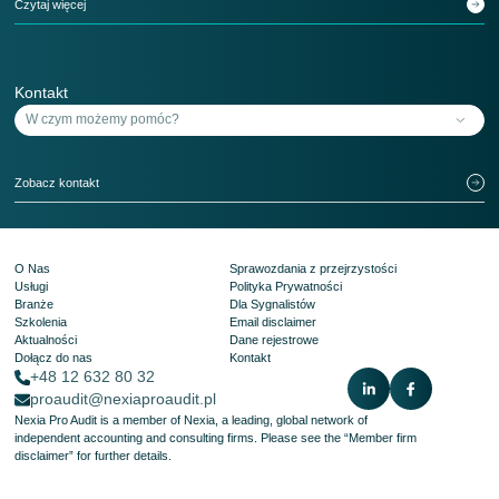
Czytaj więcej
Kontakt
Zobacz kontakt
O Nas
Sprawozdania z przejrzystości
Usługi
Polityka Prywatności
Branże
Dla Sygnalistów
Szkolenia
Email disclaimer
Aktualności
Dane rejestrowe
Dołącz do nas
Kontakt
+48 12 632 80 32
proaudit@nexiaproaudit.pl
Nexia Pro Audit is a member of Nexia, a leading, global network of
independent accounting and consulting firms. Please see the
“Member firm
disclaimer”
for further details.