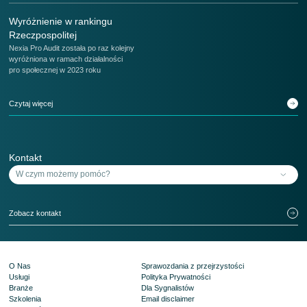
Wyróżnienie w rankingu
Rzeczpospolitej
Nexia Pro Audit została po raz kolejny
wyróżniona w ramach działalności
pro społecznej w 2023 roku
Czytaj więcej
Kontakt
Zobacz kontakt
O Nas
Sprawozdania z przejrzystości
Usługi
Polityka Prywatności
Branże
Dla Sygnalistów
Szkolenia
Email disclaimer