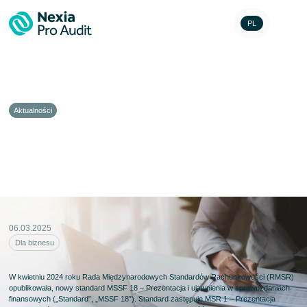
PL
Aktualności
MSSF 18 – Prezentacja i ujawnienia
w sprawozdaniach finansowych –
część pierwsza – zagadnienia ogólne
06.03.2025
Dla biznesu
W kwietniu 2024 roku Rada Międzynarodowych Standardów Rachunkowości (RMSR)
opublikowała, nowy standard MSSF 18 – Prezentacja i ujawnienia w sprawozdaniach
finansowych („Standard”, „MSSF 18”). Standard zastępuje MSR 1 – Prezentacja