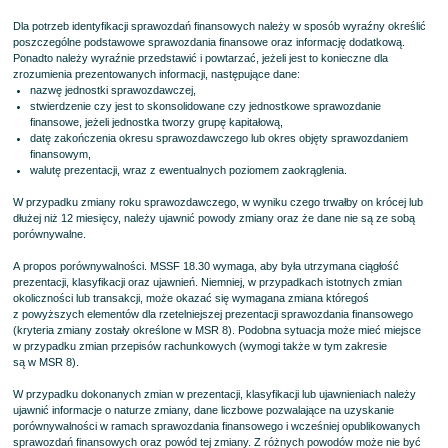
Dla potrzeb identyfikacji sprawozdań finansowych należy w sposób wyraźny określić
poszczególne podstawowe sprawozdania finansowe oraz informację dodatkową.
Ponadto należy wyraźnie przedstawić i powtarzać, jeżeli jest to konieczne dla
zrozumienia prezentowanych informacji, następujące dane:
nazwę jednostki sprawozdawczej,
stwierdzenie czy jest to skonsolidowane czy jednostkowe sprawozdanie
finansowe, jeżeli jednostka tworzy grupę kapitałową,
datę zakończenia okresu sprawozdawczego lub okres objęty sprawozdaniem
finansowym,
walutę prezentacji, wraz z ewentualnych poziomem zaokrąglenia.
W przypadku zmiany roku sprawozdawczego, w wyniku czego trwałby on krócej lub
dłużej niż 12 miesięcy, należy ujawnić powody zmiany oraz że dane nie są ze sobą
porównywalne.
A propos porównywalności. MSSF 18.30 wymaga, aby była utrzymana ciągłość
prezentacji, klasyfikacji oraz ujawnień. Niemniej, w przypadkach istotnych zmian
okoliczności lub transakcji, może okazać się wymagana zmiana któregoś
z powyższych elementów dla rzetelniejszej prezentacji sprawozdania finansowego
(kryteria zmiany zostały określone w MSR 8). Podobna sytuacja może mieć miejsce
w przypadku zmian przepisów rachunkowych (wymogi także w tym zakresie
są w MSR 8).
W przypadku dokonanych zmian w prezentacji, klasyfikacji lub ujawnieniach należy
ujawnić informacje o naturze zmiany, dane liczbowe pozwalające na uzyskanie
porównywalności w ramach sprawozdania finansowego i wcześniej opublikowanych
sprawozdań finansowych oraz powód tej zmiany. Z różnych powodów może nie być