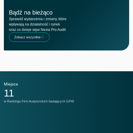
Bądź na bieżąco
Sprawdź wydarzenia i zmiany, które
wpływają na działalność i rynek
oraz co dzieje sięw Nexia Pro Audit
Zobacz wszystkie
Miejsce
M
11
w Rankingu Firm Audytorskich badających GPW
w 