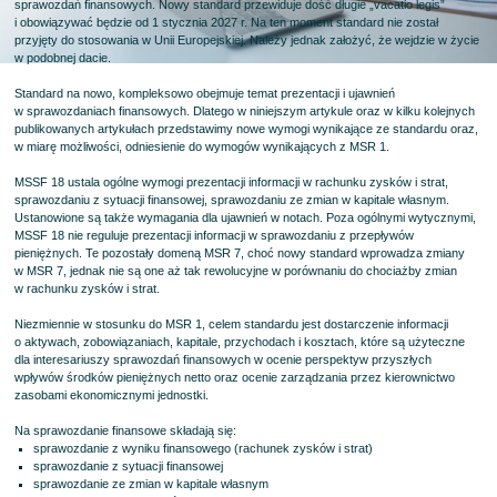
sprawozdań finansowych. Nowy standard przewiduje dość długie „vacatio legis”
i obowiązywać będzie od 1 stycznia 2027 r. Na ten moment standard nie został
przyjęty do stosowania w Unii Europejskiej. Należy jednak założyć, że wejdzie w życie
w podobnej dacie.
Standard na nowo, kompleksowo obejmuje temat prezentacji i ujawnień
w sprawozdaniach finansowych. Dlatego w niniejszym artykule oraz w kilku kolejnych
publikowanych artykułach przedstawimy nowe wymogi wynikające ze standardu oraz,
w miarę możliwości, odniesienie do wymogów wynikających z MSR 1.
MSSF 18 ustala ogólne wymogi prezentacji informacji w rachunku zysków i strat,
sprawozdaniu z sytuacji finansowej, sprawozdaniu ze zmian w kapitale własnym.
Ustanowione są także wymagania dla ujawnień w notach. Poza ogólnymi wytycznymi,
MSSF 18 nie reguluje prezentacji informacji w sprawozdaniu z przepływów
pieniężnych. Te pozostały domeną MSR 7, choć nowy standard wprowadza zmiany
w MSR 7, jednak nie są one aż tak rewolucyjne w porównaniu do chociażby zmian
w rachunku zysków i strat.
Niezmiennie w stosunku do MSR 1, celem standardu jest dostarczenie informacji
o aktywach, zobowiązaniach, kapitale, przychodach i kosztach, które są użyteczne
dla interesariuszy sprawozdań finansowych w ocenie perspektyw przyszłych
wpływów środków pieniężnych netto oraz ocenie zarządzania przez kierownictwo
zasobami ekonomicznymi jednostki.
Na sprawozdanie finansowe składają się:
sprawozdanie z wyniku finansowego (rachunek zysków i strat)
sprawozdanie z sytuacji finansowej
sprawozdanie ze zmian w kapitale własnym