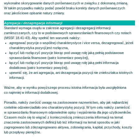
wykonalne skorygowanie danych porównawczych w związku z dokonaną zmianą.
W takim przypadku należy podać powód braku korekty danych porównawczych
oraz jakościowe opisanie natury zmiany.
Agregacja i dezagregacja informacji
Standard wymaga osądu w zakresie agregacji i dezagregacji informacji
zamieszczanych, czy to w podstawowych sprawozdaniach finansowych czy notach
(MSSF 18.41-43). Aby spełnić ten warunek należy:
agregować pozycje o wspólnej charakterystyce i vice versa, dezagregować, jeżeli
charakterystyka pozycji jest rozłączna,
łączyć lub rozłączyć pozycje biorąc pod uwagę rolę jaką pełnią podstawowe
sprawozdania finansowe (patrz komentarz powyżej),
łączyć lub rozłączyć pozycje biorąc pod uwagę rolę jaką pełni informacja
dodatkowa (patrz komentarz powyżej),
upewnić się, że ani agregacja, ani dezagregacja pozycji nie zniekształca istotnych
informacji.
Ważne, aby w wyniku powyższego procesu istotna informacja była uwzględniona
co najmniej w informacji dodatkowej.
Ponadto, należy zwrócić uwagę na zastosowane nazewnictwo, aby jak najbardziej
rzetelnie odzwierciadlało ono charakterystykę pozycji. W tym celu należy zamieścić
w sprawozdaniu finansowym odpowiednie opisy i wyjaśnienia dla jego użytkowników.
Czasem może się to wiązać z koniecznością zmieszczenia informacji na temat
znaczenia zastosowanych definicji lub też informacji na temat sposobu w jaki
zagregowano lub zdezagregowano aktywa, zobowiązania, kapitał, przychody, koszty
lub przepływy pieniężne.