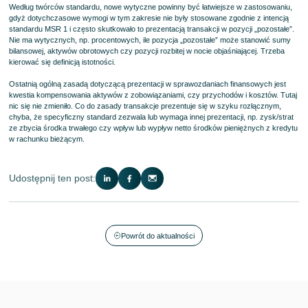
Według twórców standardu, nowe wytyczne powinny być łatwiejsze w zastosowaniu,
gdyż dotychczasowe wymogi w tym zakresie nie były stosowane zgodnie z intencją
standardu MSR 1 i często skutkowało to prezentacją transakcji w pozycji „pozostałe”.
Nie ma wytycznych, np. procentowych, ile pozycja „pozostałe” może stanowić sumy
bilansowej, aktywów obrotowych czy pozycji rozbitej w nocie objaśniającej. Trzeba
kierować się definicją istotności.
Ostatnią ogólną zasadą dotyczącą prezentacji w sprawozdaniach finansowych jest
kwestia kompensowania aktywów z zobowiązaniami, czy przychodów i kosztów. Tutaj
nic się nie zmieniło. Co do zasady transakcje prezentuje się w szyku rozłącznym,
chyba, że specyficzny standard zezwala lub wymaga innej prezentacji, np. zysk/strat
ze zbycia środka trwałego czy wpływ lub wypływ netto środków pieniężnych z kredytu
w rachunku bieżącym.
Udostępnij ten post:
Powrót do aktualności