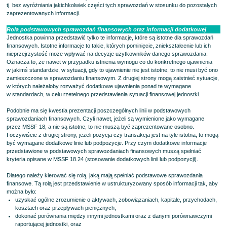
tj. bez wyróżniania jakichkolwiek części tych sprawozdań w stosunku do pozostałych
zaprezentowanych informacji.
Rola podstawowych sprawozdań finansowych oraz informacji dodatkowej
Jednostka powinna przedstawić tylko te informacje, które są istotne dla sprawozdań
finansowych. Istotne informacje to takie, których pominięcie, zniekształcenie lub ich
nieprzejrzystość może wpływać na decyzje użytkowników danego sprawozdania.
Oznacza to, że nawet w przypadku istnienia wymogu co do konkretnego ujawnienia
w jakimś standardzie, w sytuacji, gdy to ujawnienie nie jest istotne, to nie musi być ono
zamieszczone w sprawozdaniu finansowym. Z drugiej strony mogą zaistnieć sytuacje,
w których należałoby rozważyć dodatkowe ujawnienia ponad te wymagane
w standardach, w celu rzetelnego przedstawienia sytuacji finansowej jednostki.
Podobnie ma się kwestia prezentacji poszczególnych linii w podstawowych
sprawozdaniach finansowych. Czyli nawet, jeżeli są wymienione jako wymagane
przez MSSF 18, a nie są istotne, to nie muszą być zaprezentowane osobno.
I oczywiście z drugiej strony, jeżeli pozycja czy transakcja jest na tyle istotna, to mogą
być wymagane dodatkowe linie lub podpozycje. Przy czym dodatkowe informacje
przedstawione w podstawowych sprawozdaniach finansowych muszą spełniać
kryteria opisane w MSSF 18.24 (stosowanie dodatkowych linii lub podpozycji).
Dlatego należy kierować się rolą, jaką mają spełniać podstawowe sprawozdania
finansowe. Tą rolą jest przedstawienie w ustrukturyzowany sposób informacji tak, aby
można było:
uzyskać ogólne zrozumienie o aktywach, zobowiązaniach, kapitale, przychodach,
kosztach oraz przepływach pieniężnych;
dokonać porównania między innymi jednostkami oraz z danymi porównawczymi
raportującej jednostki, oraz