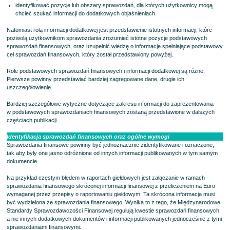
identyfikować pozycje lub obszary sprawozdań, dla których użytkownicy mogą
chcieć szukać informacji do dodatkowych objaśnieniach.
Natomiast rolą informacji dodatkowej jest przedstawienie istotnych informacji, które
pozwolą użytkownikom sprawozdania zrozumieć istotne pozycje podstawowych
sprawozdań finansowych, oraz uzupełnić wiedzę o informacje spełniające podstawowy
cel sprawozdań finansowych, który został przedstawiony powyżej.
Role podstawowych sprawozdań finansowych i informacji dodatkowej są różne.
Pierwsze powinny przedstawiać bardziej zagregowane dane, drugie ich
uszczegółowienie.
Bardziej szczegółowe wytyczne dotyczące zakresu informacji do zaprezentowania
w podstawowych sprawozdaniach finansowych zostaną przedstawione w dalszych
częściach publikacji.
Identyfikacja sprawozdań finansowych oraz ogólne wymogi
Sprawozdania finansowe powinny być jednoznacznie zidentyfikowane i oznaczone,
tak aby były one jasno odróżnione od innych informacji publikowanych w tym samym
dokumencie.
Na przykład częstym błędem w raportach giełdowych jest załączanie w ramach
sprawozdania finansowego skróconej informacji finansowej z przeliczeniem na Euro
wymaganej przez przepisy o raportowaniu giełdowym. Ta skrócona informacja musi
być wydzielona ze sprawozdania finansowego. Wynika to z tego, że Międzynarodowe
Standardy Sprawozdawczości Finansowej regulują kwestie sprawozdań finansowych,
a nie innych dodatkowych dokumentów i informacji publikowanych jednocześnie z tymi
sprawozdaniami finansowymi.