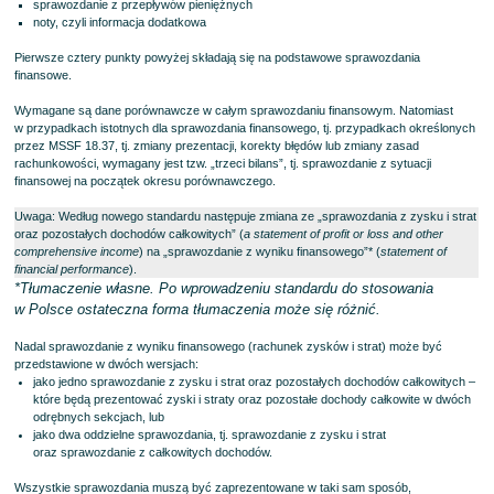
sprawozdanie z przepływów pieniężnych
noty, czyli informacja dodatkowa
Pierwsze cztery punkty powyżej składają się na podstawowe sprawozdania
finansowe.
Wymagane są dane porównawcze w całym sprawozdaniu finansowym. Natomiast
w przypadkach istotnych dla sprawozdania finansowego, tj. przypadkach określonych
przez MSSF 18.37, tj. zmiany prezentacji, korekty błędów lub zmiany zasad
rachunkowości, wymagany jest tzw. „trzeci bilans”, tj. sprawozdanie z sytuacji
finansowej na początek okresu porównawczego.
Uwaga: Według nowego standardu następuje zmiana ze „sprawozdania z zysku i strat
oraz pozostałych dochodów całkowitych” (
a statement of profit or loss and other
comprehensive income
) na „sprawozdanie z wyniku finansowego”* (
statement of
financial performance
).
*Tłumaczenie własne. Po wprowadzeniu standardu do stosowania
w Polsce ostateczna forma tłumaczenia może się różnić.
Nadal sprawozdanie z wyniku finansowego (rachunek zysków i strat) może być
przedstawione w dwóch wersjach:
jako jedno sprawozdanie z zysku i strat oraz pozostałych dochodów całkowitych –
które będą prezentować zyski i straty oraz pozostałe dochody całkowite w dwóch
odrębnych sekcjach, lub
jako dwa oddzielne sprawozdania, tj. sprawozdanie z zysku i strat
oraz sprawozdanie z całkowitych dochodów.
Wszystkie sprawozdania muszą być zaprezentowane w taki sam sposób,