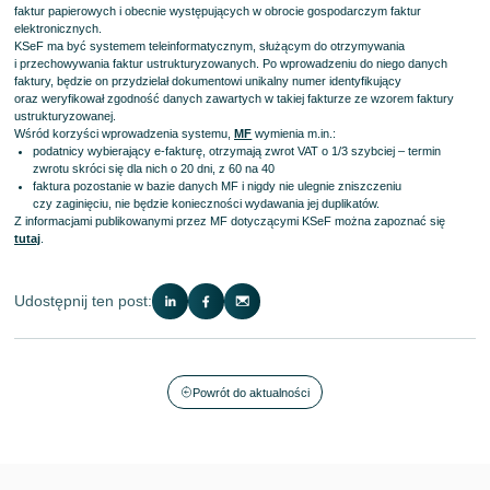
faktur papierowych i obecnie występujących w obrocie gospodarczym faktur
elektronicznych.
KSeF ma być systemem teleinformatycznym, służącym do otrzymywania
i przechowywania faktur ustrukturyzowanych. Po wprowadzeniu do niego danych
faktury, będzie on przydzielał dokumentowi unikalny numer identyfikujący
oraz weryfikował zgodność danych zawartych w takiej fakturze ze wzorem faktury
ustrukturyzowanej.
Wśród korzyści wprowadzenia systemu,
MF
wymienia m.in.:
podatnicy wybierający e-fakturę, otrzymają zwrot VAT o 1/3 szybciej – termin
zwrotu skróci się dla nich o 20 dni, z 60 na 40
faktura pozostanie w bazie danych MF i nigdy nie ulegnie zniszczeniu
czy zaginięciu, nie będzie konieczności wydawania jej duplikatów.
Z informacjami publikowanymi przez MF dotyczącymi KSeF można zapoznać się
tutaj
.
Udostępnij ten post:
Powrót do aktualności