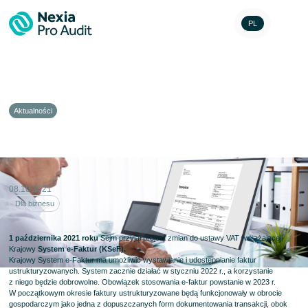
PL
Aktualności
E-faktury od 2023
08.10.2021
Dla biznesu
1 października 2021 roku
Sejm przyjął projekt zmian do ustawy VAT wdrażającej
Krajowy
System e-Faktur (KSeF).
Krajowy System e-Faktur ma umożliwić wystawianie i udostępnianie faktur
ustrukturyzowanych. System zacznie działać w styczniu 2022 r., a korzystanie
z niego będzie dobrowolne. Obowiązek stosowania e-faktur powstanie w 2023 r.
W początkowym okresie faktury ustrukturyzowane będą funkcjonowały w obrocie
gospodarczym jako jedna z dopuszczanych form dokumentowania transakcji, obok