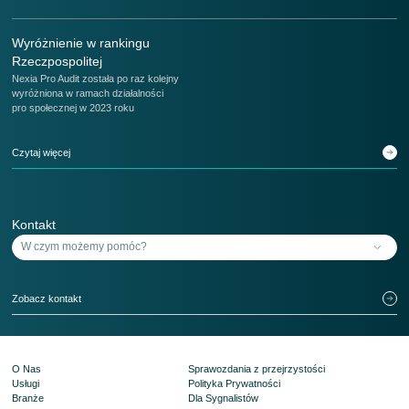
Wyróżnienie w rankingu
Rzeczpospolitej
Nexia Pro Audit została po raz kolejny
wyróżniona w ramach działalności
pro społecznej w 2023 roku
Czytaj więcej
Kontakt
Zobacz kontakt
O Nas
Sprawozdania z przejrzystości
Usługi
Polityka Prywatności
Branże
Dla Sygnalistów