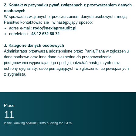
2. Kontakt w przypadku pytań związanych z przetwarzaniem danych
osobowych
W sprawach związanych z przetwarzaniem danych osobowych, mogą
Państwo kontaktować się w następujący sposób:
adres e-mail:
rodo@nexiaproaudit.pl
nr telefonu
+48 12 632 80 32
3. Kategorie danych osobowych
Administrator przetwarza udostępnione przez Panią/Pana w zgłoszeniu
dane osobowe oraz inne dane niezbędne do przeprowadzenia
postępowania wyjaśniającego i podjęcia działań następczych oraz
ochrony sygnalisty, osób pomagających w zgłoszeniu lub powiązanych
z sygnalistą.
Place
P
11
in the Ranking of Audit Firms auditing the GPW
in