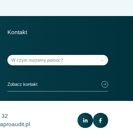
Kontakt
Krajów członkowskich
118+
Zobacz kontakt
 32
aproaudit.pl