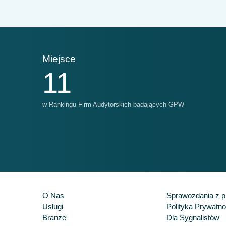
Miejsce
Mi
11
w Rankingu Firm Audytorskich badających GPW
w R
O Nas
Sprawozdania z pr
Usługi
Polityka Prywatno
Branże
Dla Sygnalistów