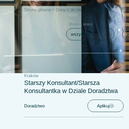
Strona główna
>
Dołącz do nas
>
Oferty pracy
Miejsce pracy:
Dz
Kraków
Starszy Konsultant/Starsza
Konsultantka w Dziale Doradztwa
Doradztwo
Aplikuj