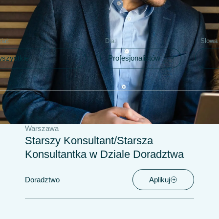
iał:
Dla:
Słowa
Warszawa
Starszy Konsultant/Starsza
Konsultantka w Dziale Doradztwa
Doradztwo
Aplikuj