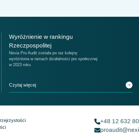
ejsce
Miejsce
Wyróżnienie w rankingu
14
17
Rzeczpospolitej
Nexia Pro Audit została po raz kolejny
wyróżniona w ramach działalności pro społecznej
ankingu Ogólnym Firm Audytorskich
Nexia na świecie
w 2023 roku
Czytaj więcej
zejrzystości
+48 12 632 80
ści
proaudit@nexi